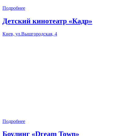
Подробнее
Детский кинотеатр «Кадр»
Киев, ул.Вышгородская, 4
Подробнее
Боулинг «Dream Town»