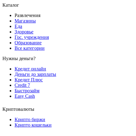
Каталог
Развлечения
Магазины
Еда
Здоровье
Гос. учреждения
Образование
Все категории
Нужны деньги?
Кредит онлайн
Деньги до зарплаты
Кредит Плюс
Credit 7
Быстрозайм
Easy Cash
Криптовалюты
Крипто биржи
Крипто кошельки