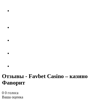
Отзывы - Favbet Casino – казино
Фаворит
0
0
голоса
Ваша оценка