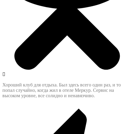
Хороший клуб для отдыха. Был здесь всего один раз, и то
попал случайно, когда жил в отеле Меркур. Сервис на
высоком уровне, все солидно и ненавязчиво.