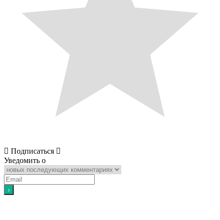
Подписаться
Уведомить о