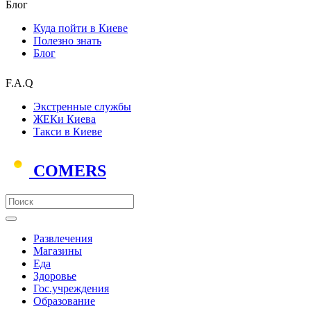
Блог
Куда пойти в Киеве
Полезно знать
Блог
F.A.Q
Экстренные службы
ЖЕКи Киева
Такси в Киеве
COMERS
Развлечения
Магазины
Еда
Здоровье
Гос.учреждения
Образование