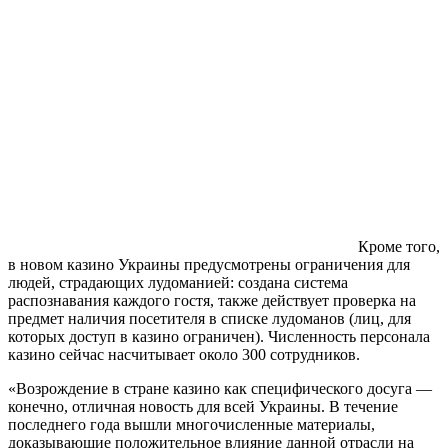
Кроме того,
в новом казино Украины предусмотрены ограничения для
людей, страдающих лудоманией: создана система
распознавания каждого гостя, также действует проверка на
предмет наличия посетителя в списке лудоманов (лиц, для
которых доступ в казино ограничен). Численность персонала
казино сейчас насчитывает около 300 сотрудников.
«Возрождение в стране казино как специфического досуга —
конечно, отличная новость для всей Украины. В течение
последнего года вышли многочисленные материалы,
доказывающие положительное влияние данной отрасли на