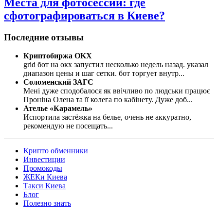
Места для фотосессий: где
сфотографироваться в Киеве?
Последние отзывы
Криптобиржа OKX
grid бот на окх запустил несколько недель назад. указал
диапазон цены и шаг сетки. бот торгует внутр
...
Соломенский ЗАГС
Мені дуже сподобалося як ввічливо по людськи працює
Проніна Олена та її колега по кабінету. Дуже доб
...
Ателье «Карамель»
Испортила застёжка на белье, очень не аккуратно,
рекомендую не посещать
...
Крипто обменники
Инвестиции
Промокоды
ЖЕКи Киева
Такси Киева
Блог
Полезно знать