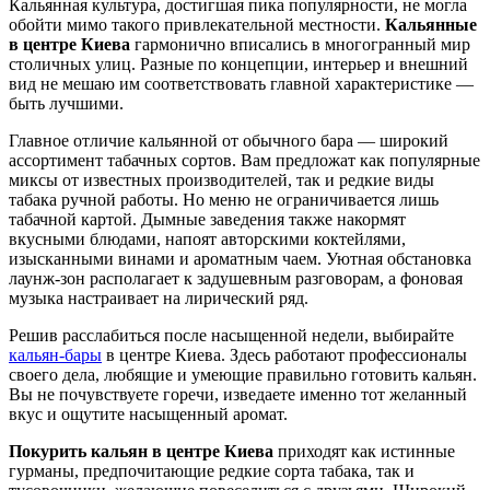
Кальянная культура, достигшая пика популярности, не могла
обойти мимо такого привлекательной местности.
Кальянные
в центре Киева
гармонично вписались в многогранный мир
столичных улиц. Разные по концепции, интерьер и внешний
вид не мешаю им соответствовать главной характеристике —
быть лучшими.
Главное отличие кальянной от обычного бара — широкий
ассортимент табачных сортов. Вам предложат как популярные
миксы от известных производителей, так и редкие виды
табака ручной работы. Но меню не ограничивается лишь
табачной картой. Дымные заведения также накормят
вкусными блюдами, напоят авторскими коктейлями,
изысканными винами и ароматным чаем. Уютная обстановка
лаунж-зон располагает к задушевным разговорам, а фоновая
музыка настраивает на лирический ряд.
Решив расслабиться после насыщенной недели, выбирайте
кальян-бары
в центре Киева. Здесь работают профессионалы
своего дела, любящие и умеющие правильно готовить кальян.
Вы не почувствуете горечи, изведаете именно тот желанный
вкус и ощутите насыщенный аромат.
Покурить кальян в центре Киева
приходят как истинные
гурманы, предпочитающие редкие сорта табака, так и