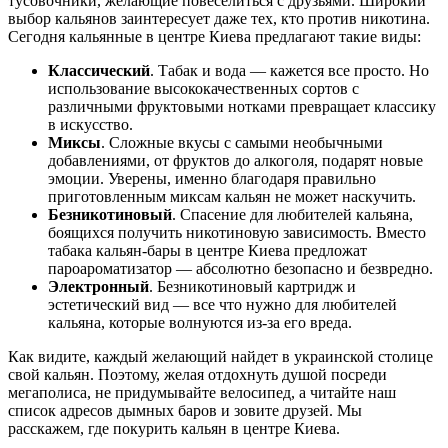
тусовочники, желающие повеселиться с друзьями. Широкий
выбор кальянов заинтересует даже тех, кто против никотина.
Сегодня кальянные в центре Киева предлагают такие виды:
Классический
. Табак и вода — кажется все просто. Но
использование высококачественных сортов с
различными фруктовыми нотками превращает классику
в искусство.
Миксы
.
Сложные вкусы с самыми необычными
добавлениями, от фруктов до алкоголя, подарят новые
эмоции. Уверены, именно благодаря правильно
приготовленным миксам кальян не может наскучить.
Безникотиновый
. Спасение для любителей кальяна,
боящихся получить никотиновую зависимость. Вместо
табака кальян-бары в центре Киева предложат
пароароматизатор — абсолютно безопасно и безвредно.
Электронный
. Безникотиновый картридж и
эстетический вид — все что нужно для любителей
кальяна, которые волнуются из-за его вреда.
Как видите, каждый желающий найдет в украинской столице
свой кальян. Поэтому, желая отдохнуть душой посреди
мегаполиса, не придумывайте велосипед, а читайте наш
список адресов дымных баров и зовите друзей. Мы
расскажем, где покурить кальян в центре Киева.