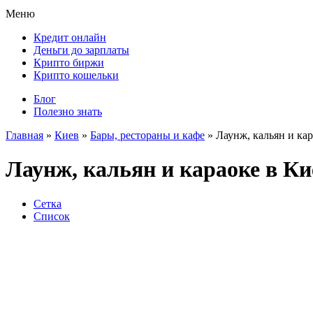
Меню
Кредит онлайн
Деньги до зарплаты
Крипто биржи
Крипто кошельки
Блог
Полезно знать
Главная
»
Киев
»
Бары, рестораны и кафе
»
Лаунж, кальян и ка
Лаунж, кальян и караоке в Ки
Сетка
Список