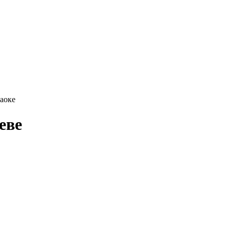
раоке
еве