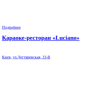
Подробнее
Караоке-ресторан «Luciano»
Киев, ул.Дегтяревская, 33-В