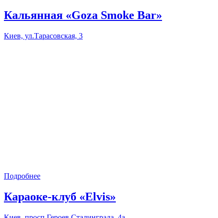
Кальянная «Goza Smoke Bar»
Киев, ул.Тарасовская, 3
Подробнее
Караоке-клуб «Elvis»
Киев, просп.Героев Сталинграда, 4а