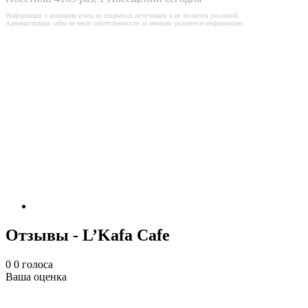
Информация о компании взята из открытых источников и не является рекламой.
Администрация сайта не несёт ответственности за неверно указанную информацию.
Отзывы - L’Kafa Cafe
0
0
голоса
Ваша оценка