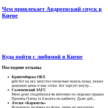
Чем привлекает Андреевский спуск в
Киеве
Куда пойти с любимой в Киеве
Последние отзывы
Криптобиржа OKX
grid бот на окх запустил несколько недель назад. указал
диапазон цены и шаг сетки. бот торгует внутр
...
Соломенский ЗАГС
Мені дуже сподобалося як ввічливо по людськи працює
Проніна Олена та її колега по кабінету. Дуже доб
...
Ателье «Карамель»
Испортила застёжка на белье, очень не аккуратно,