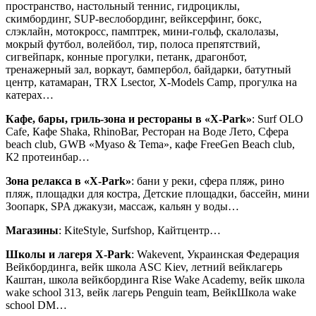
пространство, настольный теннис, гидроциклы,
скимбординг, SUP-веслобординг, вейксерфинг, бокс,
слэклайн, мотокросс, памптрек, мини-гольф, скалолазы,
мокрый футбол, волейбол, тир, полоса препятствий,
сигвейпарк, конные прогулки, петанк, драгонбот,
тренажерный зал, воркаут, бампербол, байдарки, батутный
центр, катамаран, TRX Lsector, X-Models Camp, прогулка на
катерах…
Кафе, бары, гриль-зона и рестораны в «X-Park»
: Surf OLO
Cafe, Кафе Shaka, RhinoBar, Ресторан на Воде Лето, Cфера
beach club, GWB «Myaso & Tema», кафе FreeGen Beach club,
К2 протеинбар…
Зона релакса в «X-Park»
: бани у реки, сфера пляж, рино
пляж, площадки для костра, Детские площадки, бассейн, мини
Зоопарк, SPA джакузи, массаж, кальян у воды…
Магазины
: KiteStyle, Surfshop, Кайтцентр…
Школы и лагеря X-Park
: Wakevent, Украинская Федерация
Вейкбординга, вейк школа ASC Kiev, летний вейклагерь
Каштан, школа вейкбординга Rise Wake Academy, вейк школа
wake school 313, вейк лагерь Penguin team, ВейкШкола wake
school DM…