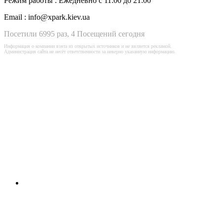
Режим работы :
Ежедневно с 11:00 до 21:00
Email :
info@xpark.kiev.ua
Посетили 6995 раз, 4 Посещений сегодня
Информация о компании взята из открытых источников и не является рекламой.
Администрация сайта не несёт ответственности за неверно указанную информацию.