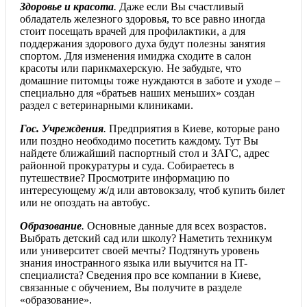
Здоровье и красота
.
Даже если Вы счастливый
обладатель железного здоровья, то все равно иногда
стоит посещать врачей для профилактики, а для
поддержания здорового духа будут полезны занятия
спортом. Для изменения имиджа сходите в салон
красоты или парикмахерскую. Не забудьте, что
домашние питомцы тоже нуждаются в заботе и уходе –
специально для «братьев наших меньших» создан
раздел с ветеринарными клиниками.
Гос. Учреждения
.
Предприятия в Киеве, которые рано
или поздно необходимо посетить каждому. Тут Вы
найдете ближайший паспортный стол и ЗАГС, адрес
районной прокуратуры и суда. Собираетесь в
путешествие? Просмотрите информацию по
интересующему ж/д или автовокзалу, чтоб купить билет
или не опоздать на автобус.
Образование
.
Основные данные для всех возрастов.
Выбрать детский сад или школу? Наметить техникум
или университет своей мечты? Подтянуть уровень
знания иностранного языка или выучится на IT-
специалиста? Сведения про все компании в Киеве,
связанные с обучением, Вы получите в разделе
«образование».