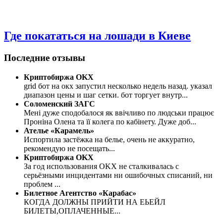
Где покататься на лошади в Киеве
Последние отзывы
Криптобиржа OKX
grid бот на окх запустил несколько недель назад. указал
диапазон цены и шаг сетки. бот торгует внутр
...
Соломенский ЗАГС
Мені дуже сподобалося як ввічливо по людськи працює
Проніна Олена та її колега по кабінету. Дуже доб
...
Ателье «Карамель»
Испортила застёжка на белье, очень не аккуратно,
рекомендую не посещать
...
Криптобиржа OKX
За год использования OKX не сталкивалась с
серьёзными инцидентами ни ошибочных списаний, ни
проблем
...
Билетное Агентство «Карабас»
КОГДА ДОЛЖНЫ ПРИЙТИ НА ЕЬЕЙЛ
БИЛЕТЫ,ОПЛАЧЕННЫЕ
...