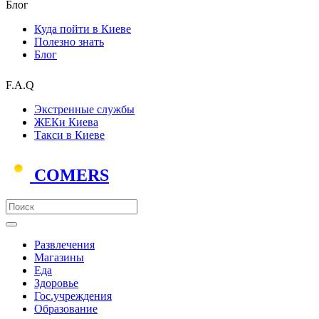
Блог
Куда пойти в Киеве
Полезно знать
Блог
F.A.Q
Экстренные службы
ЖЕКи Киева
Такси в Киеве
COMERS
Развлечения
Магазины
Еда
Здоровье
Гос.учреждения
Образование