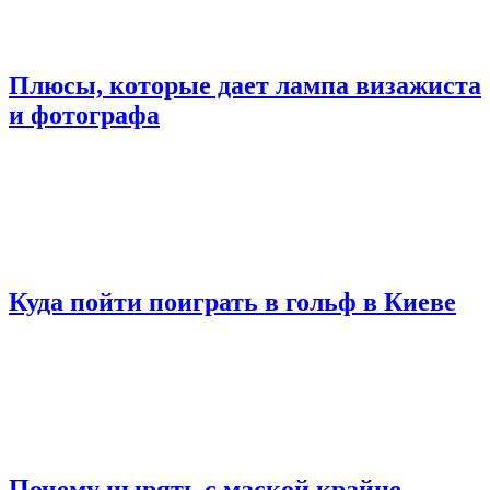
Плюсы, которые дает лампа визажиста
и фотографа
Куда пойти поиграть в гольф в Киеве
Почему нырять с маской крайне