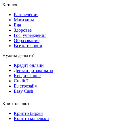
Каталог
Развлечения
Магазины
Еда
Здоровье
Гос. учреждения
Образование
Все категории
Нужны деньги?
Кредит онлайн
Деньги до зарплаты
Кредит Плюс
Credit 7
Быстрозайм
Easy Cash
Криптовалюты
Крипто биржи
Крипто кошельки