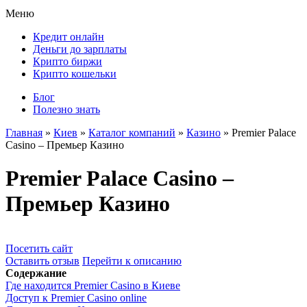
Меню
Кредит онлайн
Деньги до зарплаты
Крипто биржи
Крипто кошельки
Блог
Полезно знать
Главная
»
Киев
»
Каталог компаний
»
Казино
»
Premier Palace
Casino – Премьер Казино
Premier Palace Casino –
Премьер Казино
Посетить сайт
Оставить отзыв
Перейти к описанию
Содержание
Где находится Premier Casino в Киеве
Доступ к Premier Casino online