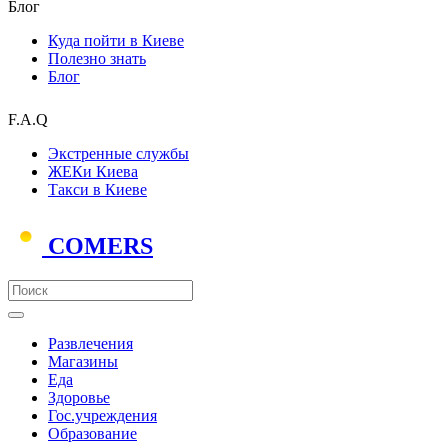
Блог
Куда пойти в Киеве
Полезно знать
Блог
F.A.Q
Экстренные службы
ЖЕКи Киева
Такси в Киеве
COMERS
Развлечения
Магазины
Еда
Здоровье
Гос.учреждения
Образование