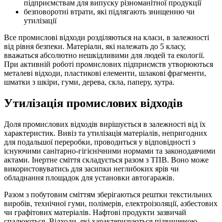
підприємствам для випуску різноманітної продукції
безповоротні втрати, які підлягають знищенню чи
утилізації
Все промислові відходи розділяються на класи, в залежності
від рівня безпеки. Матеріали, які належать до 5 класу,
вважаться абсолютно нешкідливими для людей та екології.
При активній роботі промислових підприємств утворюються
металеві відходи, пластикові елементи, шлакові фрагменти,
шматки з шкіри, гуми, дерева, скла, паперу, хутра.
Утилізація промислових відходів
Доля промислових відходів вирішується в залежності від їх
характеристик. Вивіз та утилізація матеріалів, непригодних
для подальшої переробки, проводиться у відповідності з
існуючими санітарно-гігієнічними нормами та законодавчими
актами. Інертне сміття складується разом з ТПВ. Воно може
використовуватись для засипки неглибоких ярів чи
обладнання площадок для установки автогаражів.
Разом з побутовим сміттям зберігаються рештки текстильних
виробів, технічної гуми, полімерів, електроізоляції, азбестових
чи графітових матеріалів. Нафтові продукти зазвичай
спалюються. Відходи, які характеризуються підвищеною