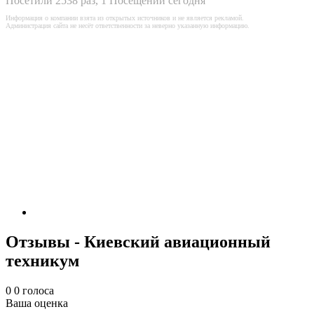
Посетили 2538 раз, 1 Посещений сегодня
Информация о компании взята из открытых источников и не является рекламой.
Администрация сайта не несёт ответственности за неверно указанную информацию.
Отзывы - Киевский авиационный
техникум
0
0
голоса
Ваша оценка