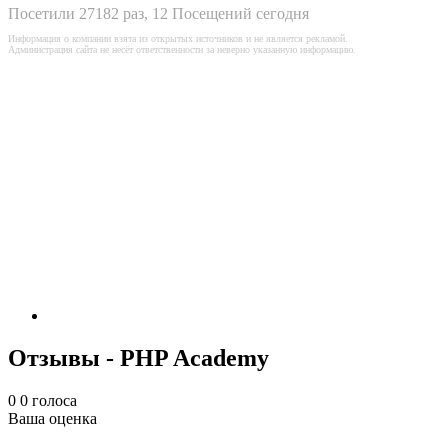
Посетили 27182 раз, 12 Посещений сегодня
Информация о компании взята из открытых источников и не является рекламой.
Администрация сайта не несёт ответственности за неверно указанную информацию.
Отзывы - PHP Academy
0
0
голоса
Ваша оценка