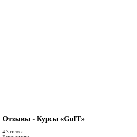
Отзывы - Курсы «GoIT»
4
3
голоса