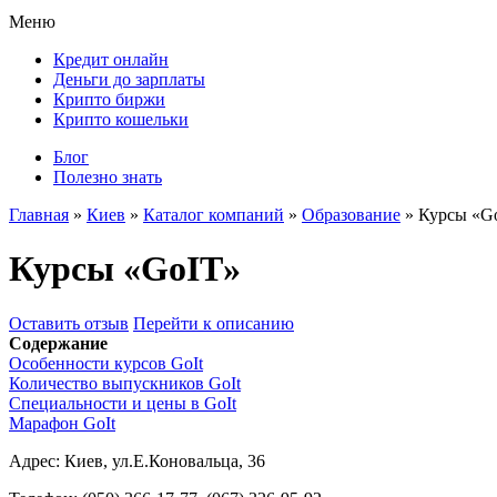
Меню
Кредит онлайн
Деньги до зарплаты
Крипто биржи
Крипто кошельки
Блог
Полезно знать
Главная
»
Киев
»
Каталог компаний
»
Образование
»
Курсы «G
Курсы «GoIT»
Оставить отзыв
Перейти к описанию
Содержание
Особенности курсов GoIt
Количество выпускников GoIt
Специальности и цены в GoIt
Марафон GoIt
Адрес:
Киев, ул.Е.Коновальца, 36