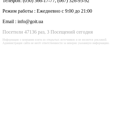
Телефон:
(050) 366-17-77, (067) 326-95-92
Режим работы :
Ежедневно с 9:00 до 21:00
Email :
info@goit.ua
Посетили 47136 раз, 3 Посещений сегодня
Информация о компании взята из открытых источников и не является рекламой.
Администрация сайта не несёт ответственности за неверно указанную информацию.