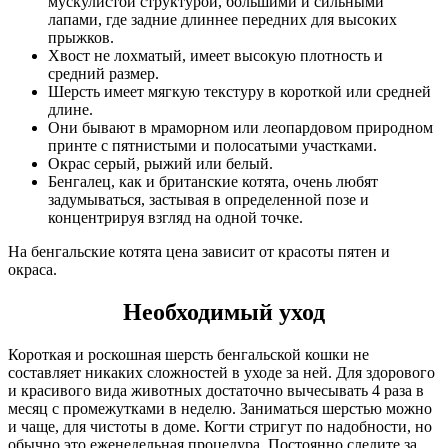
мускулистой структурой, большими и сильными
лапами, где задние длиннее передних для высоких
прыжков.
Хвост не лохматый, имеет высокую плотность и
средний размер.
Шерсть имеет мягкую текстуру в короткой или средней
длине.
Они бывают в мраморном или леопардовом природном
принте с пятнистыми и полосатыми участками.
Окрас серый, рыжий или белый.
Бенгалец, как и британские котята, очень любят
задумываться, застывая в определенной позе и
концентрируя взгляд на одной точке.
На бенгальские котята цена зависит от красоты пятен и
окраса.
Необходимый уход
Короткая и роскошная шерсть бенгальской кошки не
составляет никаких сложностей в уходе за ней. Для здорового
и красивого вида животных достаточно вычесывать 4 раза в
месяц с промежутками в неделю. Заниматься шерстью можно
и чаще, для чистоты в доме. Когти стригут по надобности, но
обычно это еженедельная процедура. Постоянно следите за