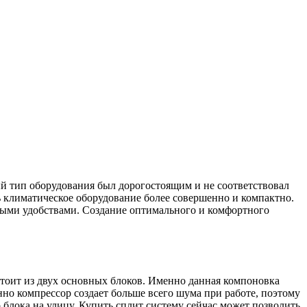
ый тип оборудования был дорогостоящим и не соответствовал
ь климатическое оборудование более совершенно и компактно.
нными удобствами. Создание оптимального и комфортного
стоит из двух основных блоков. Именно данная компоновка
но компрессор создает больше всего шума при работе, поэтому
лока на улицу. Купить сплит систему сейчас может позволить