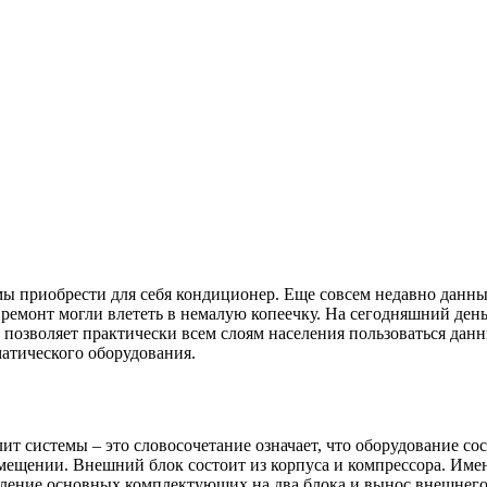
мы приобрести для себя кондиционер. Еще совсем недавно данн
 ремонт могли влететь в немалую копеечку. На сегодняшний ден
 позволяет практически всем слоям населения пользоваться да
матического оборудования.
т системы – это словосочетание означает, что оборудование со
мещении. Внешний блок состоит из корпуса и компрессора. Имен
ение основных комплектующих на два блока и вынос внешнего б