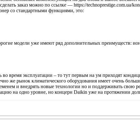
елать заказ можно по ссылке — https://technoprestige.com.ua/ko
ионер со стандартными функциями, это:
огие модели уже имеют ряд дополнительных преимуществ: иони
 во время эксплуатации – то тут первым на ум приходят кондиц
чно же рынок климатического оборудования имеет очень большое
еменем и внедрять новые технологии но и поддерживать свою р
ацию на одно уровне, но концерн Daikin уже на протяжении долг