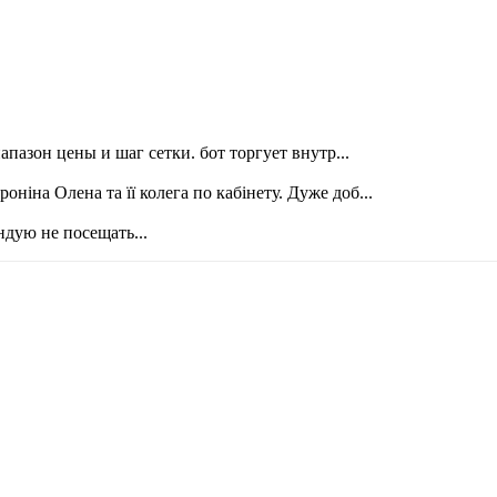
диапазон цены и шаг сетки. бот торгует внутр
...
ніна Олена та її колега по кабінету. Дуже доб
...
ендую не посещать
...