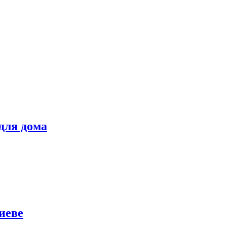
для дома
иеве