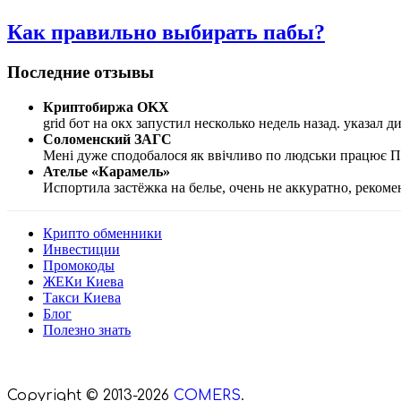
Как правильно выбирать пабы?
Последние отзывы
Криптобиржа OKX
grid бот на окх запустил несколько недель назад. указал 
Соломенский ЗАГС
Мені дуже сподобалося як ввічливо по людськи працює Про
Ателье «Карамель»
Испортила застёжка на белье, очень не аккуратно, реком
Крипто обменники
Инвестиции
Промокоды
ЖЕКи Киева
Такси Киева
Блог
Полезно знать
Мы знаем куда пойти в Киеве
Copyright © 2013-2026
COMERS
.