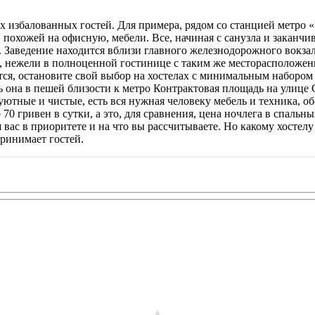
х избалованных гостей. Для примера, рядом со станцией метро «
 похожей на офисную, мебели. Все, начиная с санузла и заканчи
. Заведение находится вблизи главного железнодорожного вокзал
ле, нежели в полноценной гостинице с таким же месторасположен
ется, остановите свой выбор на хостелах с минимальным наборо
она в пешей близости к метро Контрактовая площадь на улице С
уютные и чистые, есть вся нужная человеку мебель и техника, о
0 гривен в сутки, а это, для сравнения, цена ночлега в спальны
 вас в приоритете и на что вы рассчитываете. Но какому хостелу
принимает гостей.