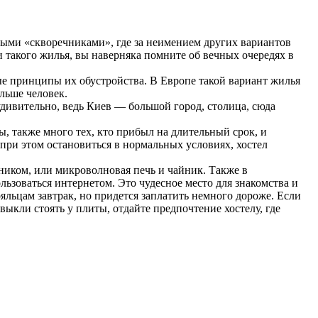
ными «скворечниками», где за неимением других вариантов
 такого жилья, вы наверняка помните об вечных очередях в
ные принципы их обустройства. В Европе такой вариант жилья
льше человек.
удивительно, ведь Киев — большой город, столица, сюда
, также много тех, кто прибыл на длительный срок, и
 при этом остановиться в нормальных условиях, хостел
ьником, или микроволновая печь и чайник. Также в
ьзоваться интернетом. Это чудесное место для знакомства и
яльцам завтрак, но придется заплатить немного дороже. Если
ивыкли стоять у плиты, отдайте предпочтение хостелу, где