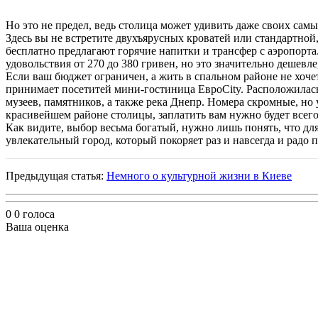
Но это не предел, ведь столица может удивить даже своих самы
Здесь вы не встретите двухъярусных кроватей или стандартной,
бесплатно предлагают горячие напитки и трансфер с аэропорта
удовольствия от 270 до 380 гривен, но это значительно дешев
Если ваш бюджет ограничен, а жить в спальном районе не хоч
принимает посетитей мини-гостиница ЕвроCity. Расположилась 
музеев, памятников, а также река Днепр. Номера скромные, но 
красивейшем районе столицы, заплатить вам нужно будет всего 7
Как видите, выбор весьма богатый, нужно лишь понять, что для
увлекательный город, который покоряет раз и навсегда и радо 
Предыдущая статья:
Немного о культурной жизни в Киеве
0
0
голоса
Ваша оценка