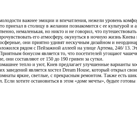
 молодости важнее эмоции и впечатления, нежели уровень комфор
то приехал в столицу в желании познакомится с ее культурой и 
твенно, немаленькая, но никто и не говорил, что путешествовать
 прочувствовать его атмосферу, окунуться в ночную жизнь Киева
тмосферные, они приятно удивят нескучным дизайном и неордин
положился рядом с Пейзажной аллеей на улице Артема, 24б/ 13. 
Приятным бонусом является то, что посетителей угощают чашечк
, они составляют от 150 до 190 гривен за сутки.
омашнее тепло и уют, Киев предлагает улучшенные варианты хос
таких заведений является хостел Dream House, который открыл св
е комнаты яркие, светлые, с прекрасным ремонтом. Также есть ш
 Если хотите остановиться в этом «доме мечты», будьте готовы з