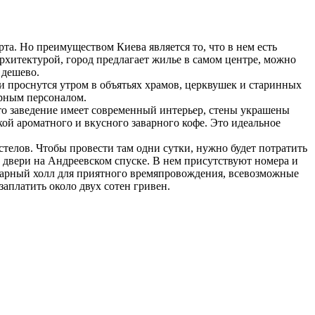
та. Но преимуществом Киева является то, что в нем есть
архитектурой, город предлагает жилье в самом центре, можно
 дешево.
 и проснутся утром в объятьях храмов, церквушек и старинных
арным персоналом.
Это заведение имеет современный интерьер, стены украшены
ой ароматного и вкусного заварного кофе. Это идеальное
телов. Чтобы провести там одни сутки, нужно будет потратить
ои двери на Андреевском спуске. В нем присутствуют номера и
икарный холл для приятного времяпровождения, всевозможные
аплатить около двух сотен гривен.