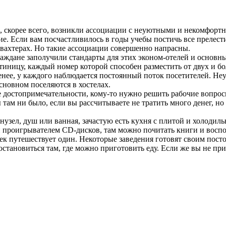
с, скорее всего, возникли ассоциации с неуютными и некомфорт
. Если вам посчастливилось в годы учебы постичь все прелести
 вахтерах. Но такие ассоциации совершенно напрасны.
граждане заполучили стандарты для этих эконом-отелей и основ
стиницу, каждый номер которой способен разместить от двух и бо
менее, у каждого наблюдается постоянный поток посетителей. Не
сновном поселяются в хостелах.
 достопримечательности, кому-то нужно решить рабочие вопросы
 там ни было, если вы рассчитываете не тратить много денег, но
нузел, душ или ванная, зачастую есть кухня с плитой и холодил
и проигрывателем CD-дисков, там можно почитать книги и воспол
к путешествует один. Некоторые заведения готовят своим посто
 остановиться там, где можно приготовить еду. Если же вы не пр