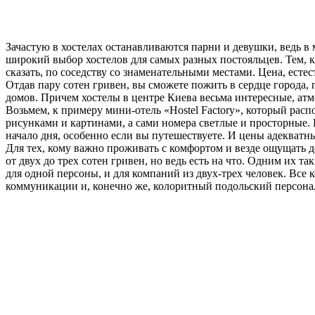
Зачастую в хостелах останавливаются парни и девушки, ведь в
широкий выбор хостелов для самых разных постояльцев. Тем, к
сказать, по соседству со знаменательными местами. Цена, естес
Отдав пару сотен гривен, вы сможете пожить в сердце города,
домов. Причем хостелы в центре Киева весьма интересные, а
Возьмем, к примеру мини-отель «Hostel Factory», который рас
рисунками и картинами, а сами номера светлые и просторные. 
начало дня, особенно если вы путешествуете. И цены адекватные
Для тех, кому важно проживать с комфортом и везде ощущать д
от двух до трех сотен гривен, но ведь есть на что. Одним их 
для одной персоны, и для компаний из двух-трех человек. Вс
коммуникации и, конечно же, колоритный подольский персонал.