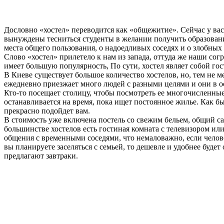
Дословно «хостел» переводится как «общежитие». Сейчас у ва
вынуждены тесниться студенты в желании получить образование
места общего пользования, о надоедливых соседях и о злобных
Слово «хостел» прилетело к нам из запада, оттуда же наши со
имеет большую популярность, По сути, хостел являет собой го
В Киеве существует большое количество хостелов, но, тем не 
ежедневно приезжает много людей с разными целями и они в о
Кто-то посещает столицу, чтобы посмотреть ее многочисленные
останавливается на время, пока ищет постоянное жилье. Как бы
прекрасно подойдет вам.
В стоимость уже включена постель со свежим бельем, общий са
большинстве хостелов есть гостиная комната с телевизором ил
общения с временными соседями, что немаловажно, если челове
вы планируете заселяться с семьей, то дешевле и удобнее будет
предлагают завтраки.