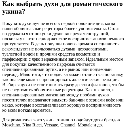
Как выбрать духи для романтического
ужина?
Покупать духи лучше всего в первой половине дня, когда
наши обонятельные рецепторы более чувствительны. Стоит
воздержаться от покупки духов во время менструаций,
поскольку в этот период женское восприятие запахов немного
притупляется. В день покупки нового аромата специалисты
рекомендуют не пользоваться духами, дезодорантами,
туалетной водой и прочими средства косметики и
парфюмерии с ярко выраженным запахом. Идеальным местом
для покупки качественного парфюма считается
специализированный бутик, а не рынок или подземный
переход. Мало того, что подделка может отличаться по запаху,
так она еще может спровоцировать аллергические реакции.
Выбирая духи не стоит нюхать сразу десятки флаконов, чтобы
не переутомить обонятельные рецепторы. Как правило, в
специализированных магазинах между пробами духов
посетителям предлагают вдыхать баночки с зернами кофе или
какао, которые восстанавливают хорошую восприимчивость
ко всем ноткам ароматов.
Для романтического ужина отлично подойдут духи брендов
Moschino, Nina Ricci, Versage, Channel, Montale и др.