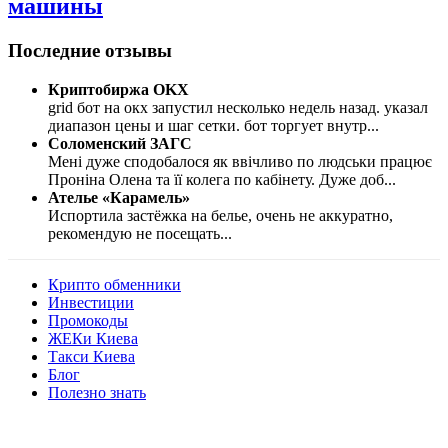
машины
Последние отзывы
Криптобиржа OKX
grid бот на окх запустил несколько недель назад. указал
диапазон цены и шаг сетки. бот торгует внутр
...
Соломенский ЗАГС
Мені дуже сподобалося як ввічливо по людськи працює
Проніна Олена та її колега по кабінету. Дуже доб
...
Ателье «Карамель»
Испортила застёжка на белье, очень не аккуратно,
рекомендую не посещать
...
Крипто обменники
Инвестиции
Промокоды
ЖЕКи Киева
Такси Киева
Блог
Полезно знать
Мы знаем куда пойти в Киеве