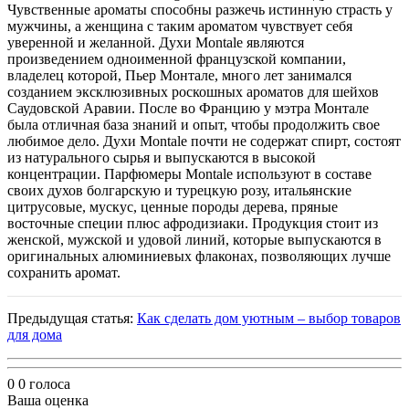
Чувственные ароматы способны разжечь истинную страсть у
мужчины, а женщина с таким ароматом чувствует себя
уверенной и желанной. Духи Montale являются
произведением одноименной французской компании,
владелец которой, Пьер Монтале, много лет занимался
созданием эксклюзивных роскошных ароматов для шейхов
Саудовской Аравии. После во Францию у мэтра Монтале
была отличная база знаний и опыт, чтобы продолжить свое
любимое дело. Духи Montale почти не содержат спирт, состоят
из натурального сырья и выпускаются в высокой
концентрации. Парфюмеры Montale используют в составе
своих духов болгарскую и турецкую розу, итальянские
цитрусовые, мускус, ценные породы дерева, пряные
восточные специи плюс афродизиаки. Продукция стоит из
женской, мужской и удовой линий, которые выпускаются в
оригинальных алюминиевых флаконах, позволяющих лучше
сохранить аромат.
Предыдущая статья:
Как сделать дом уютным – выбор товаров
для дома
0
0
голоса
Ваша оценка