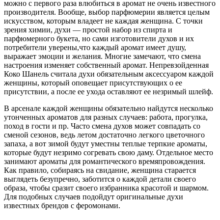
можно с первого раза влюбиться в аромат не очень известного
производителя. Вообще, выбор парфюмерии является целым
искусством, которым владеет не каждая женщина. С точки
зрения химии, духи — простой набор из спирта и
парфюмерного букета, но сами изготовители духов и их
потребители уверены,что каждый аромат имеет душу,
выражает эмоции и желания. Многие замечают, что смена
настроения изменяет собственный аромат. Непревзойденная
Коко Шанель считала духи обязательным аксессуаром каждой
женщины, который оповещает присутствующих о ее
присутствии, а после ее ухода оставляют ее незримый шлейф.
В арсенале каждой женщины обязательно найдутся несколько
утонченных ароматов для разных случаев: работа, прогулка,
поход в гости и пр. Часто смена духов может совпадать со
сменой сезонов, ведь летом достаточно легкого цветочного
запаха, а вот зимой будут уместны теплые терпкие ароматы,
которые будут незримо согревать свою даму. Отдельное место
занимают ароматы для романтического времяпровождения.
Как правило, собираясь на свидание, женщина старается
выглядеть безупречно, заботится о каждой детали своего
образа, чтобы сразит своего избранника красотой и шармом.
Для подобных случаев подойдут оригинальные духи
известных брендов с феромонами.