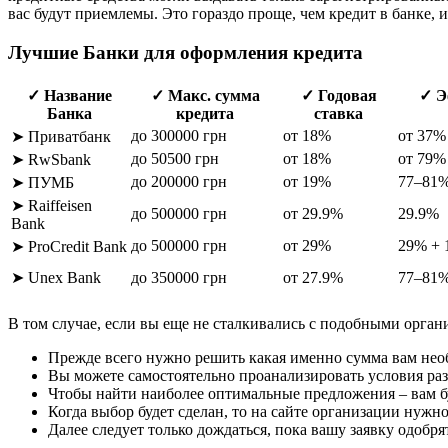
вас будут приемлемы. Это гораздо проще, чем кредит в банке, 
Лучшие Банки для оформления кредита
✓ Название
✓ Макс. сумма
✓ Годовая
✓ Э
Банка
кредита
ставка
до 300000 грн
от 18%
от 37%
➤ Приватбанк
до 50500 грн
от 18%
от 79%
➤ RwSbank
до 200000 грн
от 19%
77–81
➤ ПУМБ
➤ Raiffeisen
до 500000 грн
от 29.9%
29.9%
Bank
до 500000 грн
от 29%
29% + 
➤ ProCredit Bank
➤ Unex Bank
до 350000 грн
от 27.9%
77–81
В том случае, если вы еще не сталкивались с подобными орган
Прежде всего нужно решить какая именно сумма вам необ
Вы можете самостоятельно проанализировать условия ра
Чтобы найти наиболее оптимальные предложения – вам бу
Когда выбор будет сделан, то на сайте организации нужн
Далее следует только дождаться, пока вашу заявку одобрят