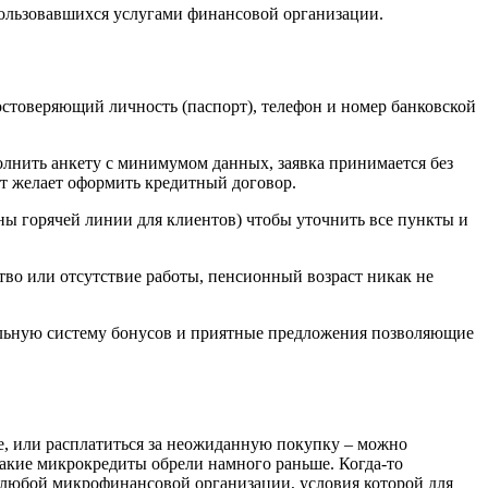
пользовавшихся услугами финансовой организации.
стоверяющий личность (паспорт), телефон и номер банковской
лнить анкету с минимумом данных, заявка принимается без
нт желает оформить кредитный договор.
ны горячей линии для клиентов) чтобы уточнить все пункты и
тво или отсутствие работы, пенсионный возраст никак не
льную систему бонусов и приятные предложения позволяющие
е, или расплатиться за неожиданную покупку – можно
такие микрокредиты обрели намного раньше. Когда-то
в любой микрофинансовой организации, условия которой для