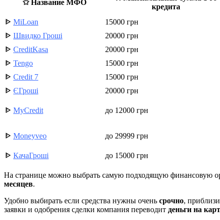
✩ Название МФО
кредита
ᐈ
MiLoan
15000 грн
ᐈ
Швидко Гроші
20000 грн
ᐈ
CreditKasa
20000 грн
ᐈ
Tengo
15000 грн
ᐈ
Credit 7
15000 грн
ᐈ
ЄГроші
20000 грн
ᐈ
MyCredit
до 12000 грн
ᐈ
Moneyveo
до 29999 грн
ᐈ
КачаГроші
до 15000 грн
На странице можно выбрать самую подходящую финансовую орг
месяцев
.
Удобно выбирать если средства нужны очень
срочно
, приблиз
заявки и одобрения сделки компания переводит
деньги на кар