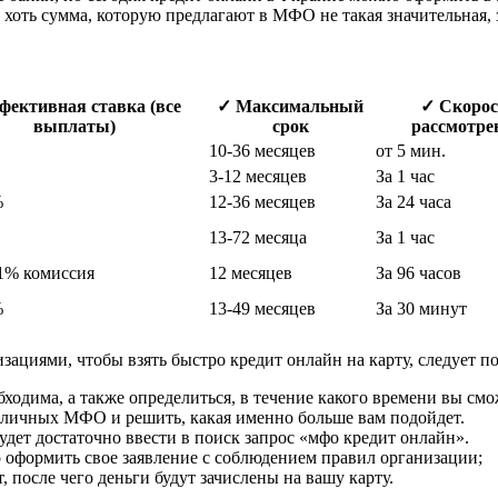
и хоть сумма, которую предлагают в МФО не такая значительная,
фективная ставка (все
✓ Максимальный
✓ Скорос
выплаты)
срок
рассмотре
10-36 месяцев
от 5 мин.
3-12 месяцев
За 1 час
%
12-36 месяцев
За 24 часа
13-72 месяца
За 1 час
1% комиссия
12 месяцев
За 96 часов
%
13-49 месяцев
За 30 минут
изациями, чтобы взять быстро кредит онлайн на карту, следует 
ходима, а также определиться, в течение какого времени вы смо
зличных МФО и решить, какая именно больше вам подойдет.
дет достаточно ввести в поиск запрос «мфо кредит онлайн».
о оформить свое заявление с соблюдением правил организации;
, после чего деньги будут зачислены на вашу карту.