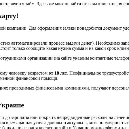
доставляется займ. Здесь же можно найти отзывы клиентов, вос
карту!
ой компании. Для оформления заявки понадобится документ удо
тью автоматизировали процесс выдачи денег). Необходимо запо
 Стоит только сообщить какая нужна сумма и на какой срок клие
сотрудниками организации (на сайте указаны контактные телефо
бому человеку возрастом
от 18 лет
. Неофициальное трудоустройс
еменной финансовой помощи.
кциях проводимых финансовыми компаниями, получают персона
Украине
ги до зарплаты или покрыть непредвиденные расходы на лечени
ия время данная услуга довольно актуальна, хотя популярность 
е банки, но сегодня кредит онлайн в Украине можно оформить 