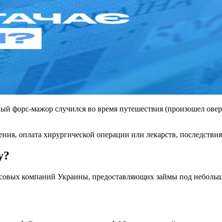
ый форс-мажор случился во время путешествия (произошел оверб
чения, оплата хирургической операции или лекарств, последств
у?
нансовых компаний Украины, предоставляющих займы под небол