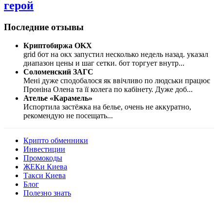
герой
Последние отзывы
Криптобиржа OKX
grid бот на окх запустил несколько недель назад. указал
диапазон цены и шаг сетки. бот торгует внутр
...
Соломенский ЗАГС
Мені дуже сподобалося як ввічливо по людськи працює
Проніна Олена та її колега по кабінету. Дуже доб
...
Ателье «Карамель»
Испортила застёжка на белье, очень не аккуратно,
рекомендую не посещать
...
Крипто обменники
Инвестиции
Промокоды
ЖЕКи Киева
Такси Киева
Блог
Полезно знать
Мы знаем куда пойти в Киеве