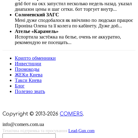
grid бот на окх запустил несколько недель назад. указал
диапазон цены и шаг сетки. бот торгует внутр
...
Соломенский ЗАГС
Мені дуже сподобалося як ввічливо по людськи працює
Проніна Олена та її колега по кабінету. Дуже доб
...
Ателье «Карамель»
Испортила застёжка на белье, очень не аккуратно,
рекомендую не посещать
...
Крипто обменники
Инвестиции
Промокоды
ЖЕКи Киева
Такси Киева
Блог
Полезно знать
Мы знаем куда пойти в Киеве
Copyright © 2013-2026
COMERS
.
info@comers.com.ua
Технічна підтримка та просування
Lead-Gun.com