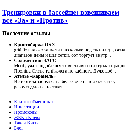
Тренировки в бассейне: взвешиваем
все «За» и «Против»
Последние отзывы
Криптобиржа OKX
grid бот на окх запустил несколько недель назад. указал
диапазон цены и шаг сетки. бот торгует внутр
...
Соломенский ЗАГС
Мені дуже сподобалося як ввічливо по людськи працює
Проніна Олена та її колега по кабінету. Дуже доб
...
Ателье «Карамель»
Испортила застёжка на белье, очень не аккуратно,
рекомендую не посещать
...
Крипто обменники
Инвестиции
Промокоды
ЖЕКи Киева
Такси Киева
Блог