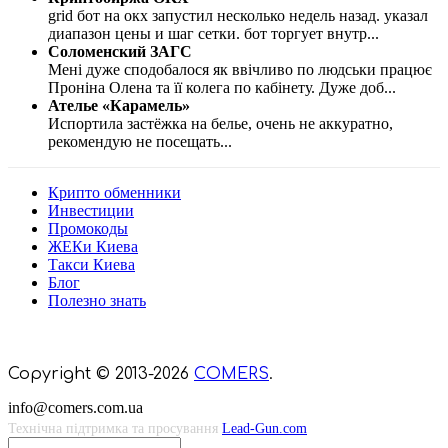
grid бот на окх запустил несколько недель назад. указал
диапазон цены и шаг сетки. бот торгует внутр
...
Соломенский ЗАГС
Мені дуже сподобалося як ввічливо по людськи працює
Проніна Олена та її колега по кабінету. Дуже доб
...
Ателье «Карамель»
Испортила застёжка на белье, очень не аккуратно,
рекомендую не посещать
...
Крипто обменники
Инвестиции
Промокоды
ЖЕКи Киева
Такси Киева
Блог
Полезно знать
Мы знаем куда пойти в Киеве
Copyright © 2013-2026
COMERS
.
info@comers.com.ua
Технічна підтримка та просування
Lead-Gun.com