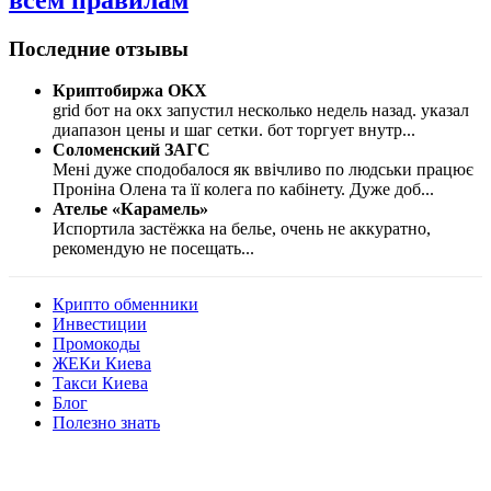
Последние отзывы
Криптобиржа OKX
grid бот на окх запустил несколько недель назад. указал
диапазон цены и шаг сетки. бот торгует внутр
...
Соломенский ЗАГС
Мені дуже сподобалося як ввічливо по людськи працює
Проніна Олена та її колега по кабінету. Дуже доб
...
Ателье «Карамель»
Испортила застёжка на белье, очень не аккуратно,
рекомендую не посещать
...
Крипто обменники
Инвестиции
Промокоды
ЖЕКи Киева
Такси Киева
Блог
Полезно знать
Мы знаем куда пойти в Киеве