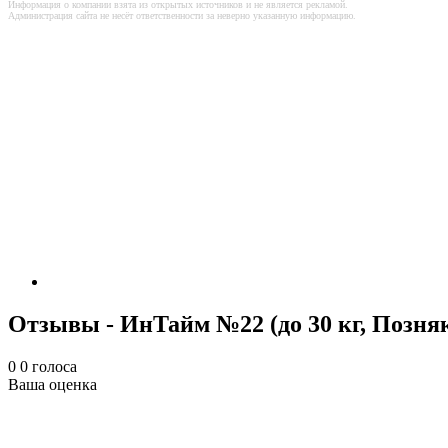
Информация о компании взята из открытых источников и не является рекламой.
Администрация сайта не несёт ответственности за неверно указанную информацию.
Отзывы - ИнТайм №22 (до 30 кг, Позня
0
0
голоса
Ваша оценка