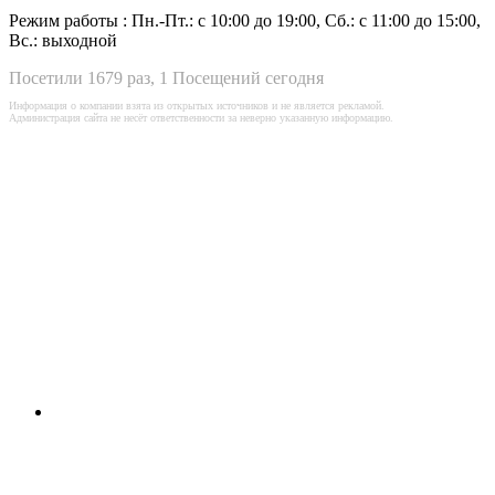
Режим работы :
Пн.-Пт.: с 10:00 до 19:00, Сб.: с 11:00 до 15:00,
Вс.: выходной
Посетили 1679 раз, 1 Посещений сегодня
Информация о компании взята из открытых источников и не является рекламой.
Администрация сайта не несёт ответственности за неверно указанную информацию.