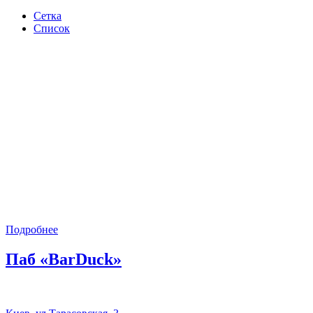
Сетка
Список
Подробнее
Паб «BarDuck»