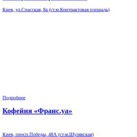
Киев, ул.Спасская, 8а (ст.м.Контрактовая площадь)
Подробнее
Кофейня «Франс.уа»
Киев, просп.Победы, 48А (ст.м.Шулявская)