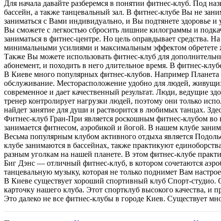
Для начала давайте разберемся в понятии фитнес-клуб. Под на
бассейн, а также танцевальный зал. В фитнес-клубе Вы не зани
заниматься с Вами индивидуально, и Вы подтянете здоровье и 
Вы сможете с легкостью сбросить лишние килограммы и подкач
заниматься в фитнес-центре. Но цель оправдывает средства. На
минимальными усилиями и максимальным эффектом обретете 
Также Вы можете использовать фитнес-клуб для дополнительных 
абонемент, и походить в него длительное время. В фитнес-клуб
В Киеве много популярных фитнес-клубов. Например Планета Ф
обслуживание. Месторасположение удобно для людей, живущих
современное и дает качественный результат. Люди, ведущие зд
тренер контролирует нагрузки людей, поэтому они только исп
найдет занятие для души и растворится в любимых танцах. Здес
Фитнес-клуб Гран-При является роскошным фитнес-клубом во в
занимается фитнесом, аэробикой и йогой. В нашем клубе занима
Весьма популярным клубом активного отдыха является Подоль
клубе занимаются в бассейнах, также практикуют единоборства
разным уголкам на нашей планете. В этом фитнес-клубе практи
Биг Дэнс — отличный фитнес-клуб, в котором сочетаются аэроб
танцевальную музыку, которая не только поднимет Вам настроен
В Киеве существует хороший спортивный клуб Спорт-студио. От
карточку нашего клуба. Этот спортклуб высокого качества, и
Это далеко не все фитнес-клубы в городе Киев. Существует м