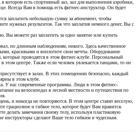
 в котором есть спортивный зал, зал для выполнения аэробики,
ице. Всегда Вам в помощь есть фитнес-инструктор. Он будет
тся заплатить небольшую сумму за абонемент, чтобы
ните нужных результатов. Так что заплатив немного денег, Вы с
ю. Вы можете раз заплатить за одно занятие или купить
овал, по длинным наблюдениям, никого. Здесь качественное
выми, красивыми и воплотите свои мечты. Оборудование
м, которые проводятся в этом фитнес-клубе. Персональный
 этом центре. Также если человек увлекается танцами, то он
рисутствует в залах. В этих помещениях безопасно, каждый
ярны в этом клубе.
а. У нас современные программы. Люди в этом фитнес-
атание на велосипедах в лесной местности и путешествия по
ия.
ень, и никогда не повторяются. В этом центре ставят веселую,
е грациозное и гибкое тело, которое будет Вам нравится.
е делать замечания своему телу, используя пластиковую
ные инструкторы сделают Ваше тело гибким и чудесным.