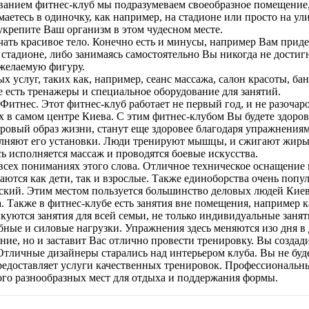
званием фитнес-клуб мы подразумеваем своеобразное помещение,
маетесь в одиночку, как например, на стадионе или просто на ул
укрепите Ваш организм в этом чудесном месте.
ать красивое тело. Конечно есть и минусы, например Вам приде
 стадионе, либо занимаясь самостоятельно Вы никогда не достиг
желаемую фигуру.
услуг, таких как, например, сеанс массажа, салон красоты, бан
е есть тренажеры и специальное оборудование для занятий.
итнес. Этот фитнес-клуб работает не первый год, и не разочар
 в самом центре Киева. С этим фитнес-клубом Вы будете здоро
оровый образ жизни, станут еще здоровее благодаря упражнения
олняют его установки. Люди тренируют мышцы, и сжигают жиры в
ь исполняется массаж и проводятся боевые искусства.
сех пониманиях этого слова. Отличное техническое оснащение п
ются как дети, так и взрослые. Также единоборства очень попул
ский. Этим местом пользуется большинство деловых людей Киев
. Также в фитнес-клубе есть занятия вне помещения, например к
куются занятия для всей семьи, не только индивидуальные занят
ные и силовые нагрузки. Упражнения здесь меняются изо дня в д
ие, но и заставит Вас отлично провести тренировку. Вы создадит
личные дизайнеры старались над интерьером клуба. Вы не будет
 предоставляет услуги качественных тренировок. Профессиональ
ного разнообразных мест для отдыха и поддержания формы.