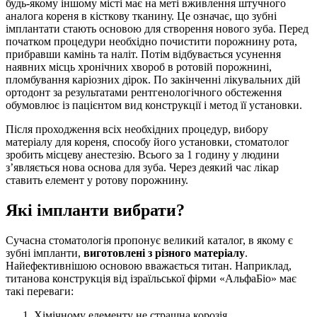
будь-якому іншому місті має на меті вживлення штучного
аналога кореня в кісткову тканину. Це означає, що зубні
імплантати стають основою для створення нового зуба. Перед
початком процедури необхідно почистити порожнину рота,
прибравши камінь та наліт. Потім відбувається усунення
наявних місць хронічних хвороб в ротовій порожнині,
пломбування каріозних дірок. По закінченні лікувальних дій
ортодонт за результатами рентгенологічного обстеження
обумовлює із пацієнтом вид конструкції і метод її установки.
Після проходження всіх необхідних процедур, вибору
матеріалу для кореня, способу його установки, стоматолог
зробить місцеву анестезію. Всього за 1 годину у людини
з’являється нова основа для зуба. Через деякий час лікар
ставить елемент у ротову порожнину.
Які імпланти вибрати?
Сучасна стоматологія пропонує великий каталог, в якому є
зубні імпланти,
виготовлені з різного матеріалу
.
Найефективнішою основою вважається титан. Наприклад,
титанова конструкція від ізраїльської фірми «АльфаБіо» має
такі переваги:
Хімічному елементу не страшна корозія