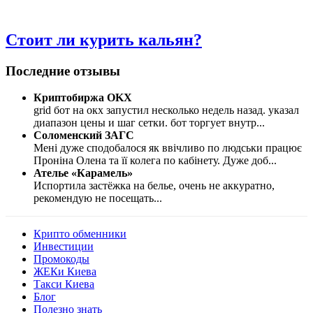
Стоит ли курить кальян?
Последние отзывы
Криптобиржа OKX
grid бот на окх запустил несколько недель назад. указал
диапазон цены и шаг сетки. бот торгует внутр
...
Соломенский ЗАГС
Мені дуже сподобалося як ввічливо по людськи працює
Проніна Олена та її колега по кабінету. Дуже доб
...
Ателье «Карамель»
Испортила застёжка на белье, очень не аккуратно,
рекомендую не посещать
...
Крипто обменники
Инвестиции
Промокоды
ЖЕКи Киева
Такси Киева
Блог
Полезно знать