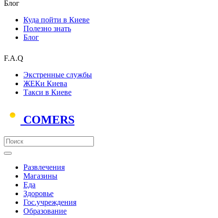
Блог
Куда пойти в Киеве
Полезно знать
Блог
F.A.Q
Экстренные службы
ЖЕКи Киева
Такси в Киеве
COMERS
Развлечения
Магазины
Еда
Здоровье
Гос.учреждения
Образование