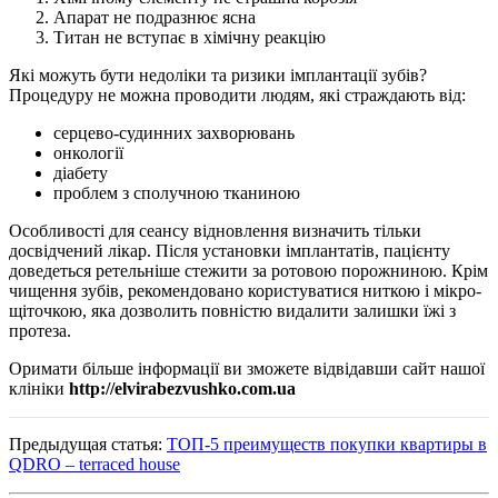
Апарат не подразнює ясна
Титан не вступає в хімічну реакцію
Які можуть бути недоліки та ризики імплантації зубів?
Процедуру не можна проводити людям, які страждають від:
серцево-судинних захворювань
онкології
діабету
проблем з сполучною тканиною
Особливості для сеансу відновлення визначить тільки
досвідчений лікар. Після установки імплантатів, пацієнту
доведеться ретельніше стежити за ротовою порожниною. Крім
чищення зубів, рекомендовано користуватися ниткою і мікро-
щіточкою, яка дозволить повністю видалити залишки їжі з
протеза.
Оримати більше інформації ви зможете відвідавши сайт нашої
клініки
http://elvirabezvushko.com.ua
Предыдущая статья:
ТОП-5 преимуществ покупки квартиры в
QDRO – terraced house