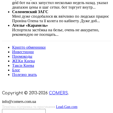
grid бот на окх запустил несколько недель назад. указал
диапазон цены и шаг сетки. бот торгует внутр
...
Соломенский ЗАГС
Мені дуже сподобалося як ввічливо по людськи працює
Проніна Олена та її колега по кабінету. Дуже доб
...
Ателье «Карамель»
Испортила застёжка на белье, очень не аккуратно,
рекомендую не посещать
...
Крипто обменники
Инвестиции
Промокоды
ЖЕКи Киева
Такси Киева
Блог
Полезно знать
Мы знаем куда пойти в Киеве
Copyright © 2013-2026
COMERS
.
info@comers.com.ua
Технічна підтримка та просування
Lead-Gun.com