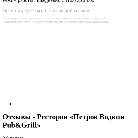
Режим работы :
Ежедневно с 11:00 до 24:00
Посетили 3577 раз, 1 Посещений сегодня
Информация о компании взята из открытых источников и не является рекламой.
Администрация сайта не несёт ответственности за неверно указанную информацию.
Отзывы - Ресторан «Петров Водкин
Pub&Grill»