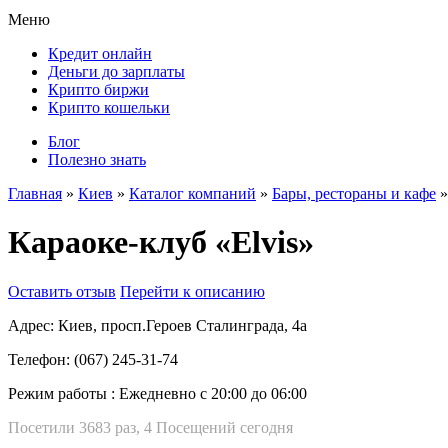
Меню
Кредит онлайн
Деньги до зарплаты
Крипто биржи
Крипто кошельки
Блог
Полезно знать
Главная
»
Киев
»
Каталог компаний
»
Бары, рестораны и кафе
»
Караоке-клуб «Elvis»
Оставить отзыв
Перейти к описанию
Адрес:
Киев, просп.Героев Сталинграда, 4а
Телефон:
(067) 245-31-74
Режим работы :
Ежедневно с 20:00 до 06:00
Посетили 3683 раз, 4 Посещений сегодня