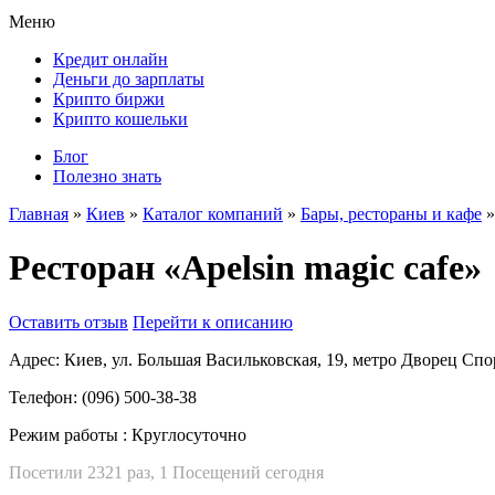
Меню
Кредит онлайн
Деньги до зарплаты
Крипто биржи
Крипто кошельки
Блог
Полезно знать
Главная
»
Киев
»
Каталог компаний
»
Бары, рестораны и кафе
»
Ресторан «Apelsin magic cafe»
Оставить отзыв
Перейти к описанию
Адрес:
Киев, ул. Большая Васильковская, 19, метро Дворец Спо
Телефон:
(096) 500-38-38
Режим работы :
Круглосуточно
Посетили 2321 раз, 1 Посещений сегодня