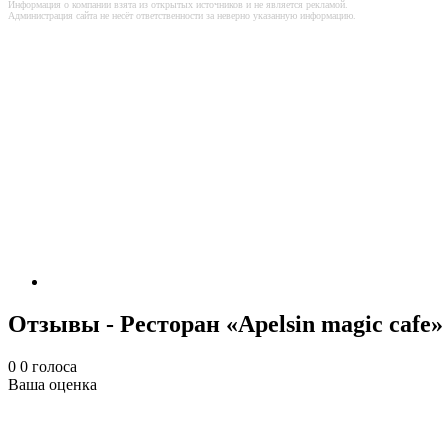
Информация о компании взята из открытых источников и не является рекламой.
Администрация сайта не несёт ответственности за неверно указанную информацию.
Отзывы - Ресторан «Apelsin magic cafe»
0
0
голоса
Ваша оценка