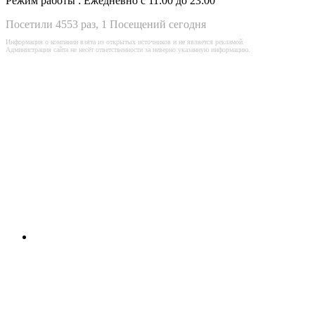
Режим работы :
Ежедневно с 11:00 до 23:00
Посетили 4553 раз, 1 Посещений сегодня
Информация о компании взята из открытых источников и не является рекламой.
Администрация сайта не несёт ответственности за неверно указанную информацию.