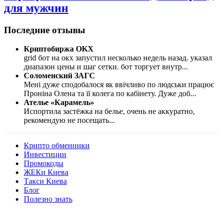
для мужчин
Последние отзывы
Криптобиржа OKX
grid бот на окх запустил несколько недель назад. указал
диапазон цены и шаг сетки. бот торгует внутр
...
Соломенский ЗАГС
Мені дуже сподобалося як ввічливо по людськи працює
Проніна Олена та її колега по кабінету. Дуже доб
...
Ателье «Карамель»
Испортила застёжка на белье, очень не аккуратно,
рекомендую не посещать
...
Крипто обменники
Инвестиции
Промокоды
ЖЕКи Киева
Такси Киева
Блог
Полезно знать
Мы знаем куда пойти в Киеве