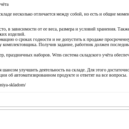
чёта
ладе несколько отличается между собой, но есть и общие моме
о, в зависимости от ее веса, размера и условий хранения. Так
ких изделий.
рмацию о сроках годности и не допустить к продаже просрочен
 комплектовщика. Получив задание, работник должен последоват
ер, праздничных наборов. Wms система складского учёта обеспе
шансом улучшить деятельность на складе. Для этого достаточно
ии об автоматизированном продукте и ответят на все вопросы.
eniya-skladom/