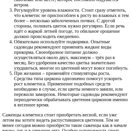
ветром.
Регулируйте уровень влажности. Стоит сразу отметить,
что клеметис не приспособлен к росту во влажных и тем
более – несколько заболоченных почвах. С другой
стороны, поливать цветок нужно регулярно. Если речь
идёт о жаркой летней погоде, то обильное орошение
должно происходить ежедневно.
Обязательно используйте подкормки. Опытные
садоводы рекомендуют применять жидкие виды
прикорма. Своеобразное питание должно
осуществляться около двух, максимум – трёх раз в
месяц. Без удобрения качество цветка значительно
ухудшиться, многие из цветений могут вовсе погибнуть.
При желании – применяйте стимуляторы роста.
Средства типа циркона однозначно помогут ускорить
рост климетиса. Применение подобных средств
необходимо в случае, если цветы немного завяли, или
пережили заморозок. Некоторые садоводы рекомендуют
периодически обрабатывать цветения цирконом именно
в весеннее время.
Саженцы клеметиса стоит приобретать весной, если уже
летом вы хотите видеть распустившиеся цветения. Тем не
менее сегодня можно приобрести такие саженцы как в начале
весны, так и в середине лета. Особую осторожность стоит