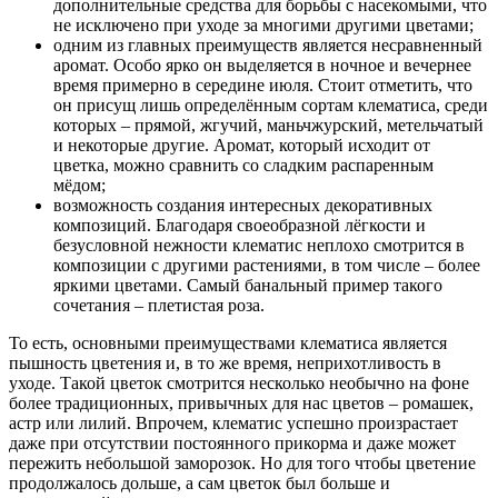
дополнительные средства для борьбы с насекомыми, что
не исключено при уходе за многими другими цветами;
одним из главных преимуществ является несравненный
аромат. Особо ярко он выделяется в ночное и вечернее
время примерно в середине июля. Стоит отметить, что
он присущ лишь определённым сортам клематиса, среди
которых – прямой, жгучий, маньчжурский, метельчатый
и некоторые другие. Аромат, который исходит от
цветка, можно сравнить со сладким распаренным
мёдом;
возможность создания интересных декоративных
композиций. Благодаря своеобразной лёгкости и
безусловной нежности клематис неплохо смотрится в
композиции с другими растениями, в том числе – более
яркими цветами. Самый банальный пример такого
сочетания – плетистая роза.
То есть, основными преимуществами клематиса является
пышность цветения и, в то же время, неприхотливость в
уходе. Такой цветок смотрится несколько необычно на фоне
более традиционных, привычных для нас цветов – ромашек,
астр или лилий. Впрочем, клематис успешно произрастает
даже при отсутствии постоянного прикорма и даже может
пережить небольшой заморозок. Но для того чтобы цветение
продолжалось дольше, а сам цветок был больше и