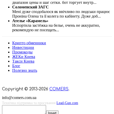
диапазон цены и шаг сетки. бот торгует внутр
...
Соломенский ЗАГС
Мені дуже сподобалося як ввічливо по людськи працює
Проніна Олена та її колега по кабінету. Дуже доб
...
Ателье «Карамель»
Испортила застёжка на белье, очень не аккуратно,
рекомендую не посещать
...
Крипто обменники
Инвестиции
Промокоды
ЖЕКи Киева
Такси Киева
Блог
Полезно знать
Мы знаем куда пойти в Киеве
Copyright © 2013-2026
COMERS
.
info@comers.com.ua
Технічна підтримка та просування
Lead-Gun.com
Insert