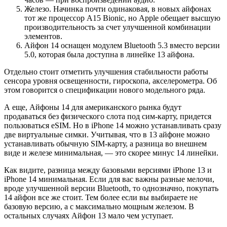
Железо. Начинка почти одинаковая, в новых айфонах
тот же процессор А15 Bionic, но Apple обещает высшую
производительность за счет улучшенной комбинации
элементов.
Айфон 14 оснащен модулем Bluetooth 5.3 вместо версии
5.0, которая была доступна в линейке 13 айфона.
Отдельно стоит отметить улучшения стабильности работы
сенсора уровня освещенности, гироскопа, акселерометра. Об
этом говорится о спецификации нового модельного ряда.
А еще, Айфоны 14 для американского рынка будут
продаваться без физического слота под сим-карту, придется
пользоваться eSIM. Но в iPhone 14 можно устанавливать сразу
две виртуальные симки. Учитывая, что в 13 айфоне можно
устанавливать обычную SIM-карту, а разница во внешнем
виде и железе минимальная, — это скорее минус 14 линейки.
Как видите, разница между базовыми версиями iPhone 13 и
iPhone 14 минимальная. Если для вас важны разные мелочи,
вроде улучшенной версии Bluetooth, то однозначно, покупать
14 айфон все же стоит. Тем более если вы выбираете не
базовую версию, а с максимально мощным железом. В
остальных случаях Айфон 13 мало чем уступает.