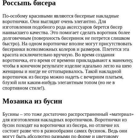
Россыпь бисера
По-особому красивыми являются бисерные накладные
воротнички. Они выглядят очень элегантно. Для
изготовления подобного рода аксессуаров берется бисер
наивысшего качества. Это помогает сделать воротник более
долговечным (поверхность бисеринок не потрется слишком
быстро). На одном воротничке вполне могут присутствовать
бисеринки всевозможных колеров и размеров. Плетется эта
красота исключительно вручную. Во время создания
воротничка, его время от времени прикладывают к манекену,
чтобы в конечном результате изделие идеально легло на шею
женщины и нигде не оттопыривалось. Такой накладной
воротничок из бисера можно надеть с вечерним платьем,
блузой или каким-нибудь элегантным топом (но не в
спортивном стиле!).
Мозаика из бусин
Бусины – это тоже достаточно распространенный «материал»
для изготовления накладных воротничков. Воротнички из
бусин походят на воротнички из бисера, но отличие их
состоит разве что в разнообразии самих бусинок. Ведь они
могут быть абсолютно разными по форме и цветовому