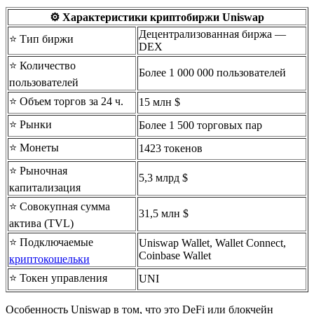
⚙️ Характеристики криптобиржи Uniswap
Децентрализованная биржа —
⭐️ Тип биржи
DEX
⭐️ Количество
Более 1 000 000 пользователей
пользователей
⭐️ Объем торгов за 24 ч.
15 млн $
⭐️ Рынки
Более 1 500 торговых пар
⭐️ Монеты
1423 токенов
⭐️ Рыночная
5,3 млрд $
капитализация
⭐️ Cовокупная сумма
31,5 млн $
актива (TVL)
⭐️ Подключаемые
Uniswap Wallet, Wallet Connect,
Coinbase Wallet
криптокошельки
⭐️ Токен управления
UNI
Особенность Uniswap в том, что это DeFi или блокчейн