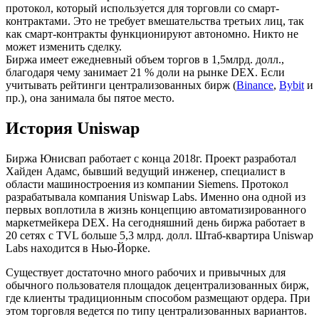
протокол, который используется для торговли со смарт-
контрактами. Это не требует вмешательства третьих лиц, так
как смарт-контракты функционируют автономно. Никто не
может изменить сделку.
Биржа имеет ежедневный объем торгов в 1,5млрд. долл.,
благодаря чему занимает 21 % доли на рынке DEX. Если
учитывать рейтинги централизованных бирж (
Binance
,
Bybit
и
пр.), она занимала бы пятое место.
История Uniswap
Биржа Юнисвап работает с конца 2018г. Проект разработал
Хайден Адамс, бывший ведущий инженер, специалист в
области машиностроения из компании Siemens. Протокол
разрабатывала компания Uniswap Labs. Именно она одной из
первых воплотила в жизнь концепцию автоматизированного
маркетмейкера DEX. На сегодняшний день биржа работает в
20 сетях с TVL больше 5,3 млрд. долл. Штаб-квартира Uniswap
Labs находится в Нью-Йорке.
Существует достаточно много рабочих и привычных для
обычного пользователя площадок децентрализованных бирж,
где клиенты традиционным способом размещают ордера. При
этом торговля ведется по типу централизованных вариантов.