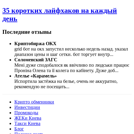
35 коротких лайфхаков на каждый
день
Последние отзывы
Криптобиржа OKX
grid бот на окх запустил несколько недель назад. указал
диапазон цены и шаг сетки. бот торгует внутр
...
Соломенский ЗАГС
Мені дуже сподобалося як ввічливо по людськи працює
Проніна Олена та її колега по кабінету. Дуже доб
...
Ателье «Карамель»
Испортила застёжка на белье, очень не аккуратно,
рекомендую не посещать
...
Крипто обменники
Инвестиции
Промокоды
ЖЕКи Киева
Такси Киева
Блог