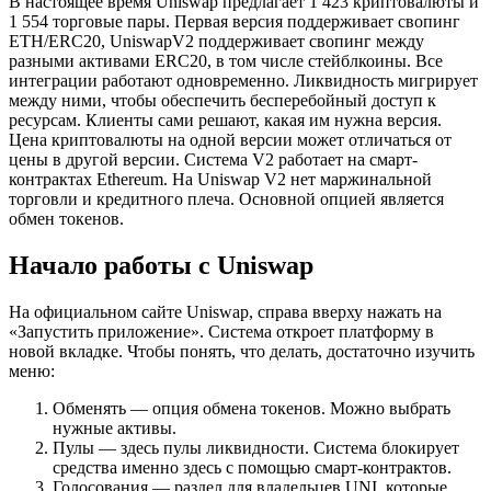
В настоящее время Uniswap предлагает 1 423 криптовалюты и
1 554 торговые пары. Первая версия поддерживает свопинг
ETH/ERC20, UniswapV2 поддерживает свопинг между
разными активами ERC20, в том числе стейблкоины. Все
интеграции работают одновременно. Ликвидность мигрирует
между ними, чтобы обеспечить бесперебойный доступ к
ресурсам. Клиенты сами решают, какая им нужна версия.
Цена криптовалюты на одной версии может отличаться от
цены в другой версии. Система V2 работает на смарт-
контрактах Ethereum. На Uniswap V2 нет маржинальной
торговли и кредитного плеча. Основной опцией является
обмен токенов.
Начало работы с Uniswap
На официальном сайте Uniswap, справа вверху нажать на
«Запустить приложение». Система откроет платформу в
новой вкладке. Чтобы понять, что делать, достаточно изучить
меню:
Обменять — опция обмена токенов. Можно выбрать
нужные активы.
Пулы — здесь пулы ликвидности. Система блокирует
средства именно здесь с помощью смарт-контрактов.
Голосования — раздел для владельцев UNI, которые