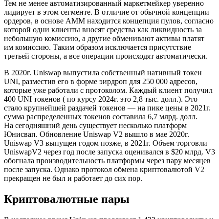
Тем не менее автоматизированный маркетмейкер уверенно
лидирует в этом сегменте. В отличие от обычной концепции
ордеров, в основе АММ находится концепция пулов, согласно
которой одни клиенты вносят средства как ликвидность за
небольшую комиссию, а другие обменивают активы платят
им комиссию. Таким образом исключается присутствие
третьей стороны, а все операции происходят автоматически.
В 2020г. Uniswap выпустила собственный нативный токен
UNI, разместив его в форме эирдроп для 250 000 адресов,
которые уже работали с протоколом. Каждый клиент получил
400 UNI токенов ( по курсу 2024г. это 2,8 тыс. долл.). Это
стало крупнейшей раздачей токенов — на пике цены в 2021г.
сумма распределенных токенов составила 6,7 млрд. долл.
На сегодняшний день существует несколько платформ
Юнисвап. Обновление Uniswap V2 вышло в мае 2020г.
Uniswap V3 выпущен годом позже, в 2021г. Объем торговли
UniswapV2 через год после запуска оценивался в $20 млрд. V3
обогнала производительность платформы через пару месяцев
после запуска. Однако протокол обмена криптовалютой V2
прекращен не был и работает до сих пор.
Криптовалютные пары