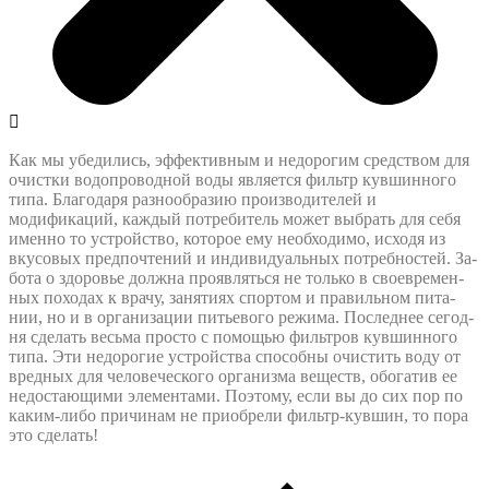
Как мы убедились, эффективным и недорогим средством для
очистки водопроводной воды является фильтр кувшинного
типа. Благодаря разнообразию производителей и
модификаций, каждый потребитель может выбрать для себя
именно то устройство, которое ему необходимо, исходя из
вкусовых предпочтений и индивидуальных потребностей. За­
бо­та о здо­ровье долж­на про­яв­лять­ся не толь­ко в своев­ре­мен­
ных по­хо­дах к вра­чу, за­ня­ти­ях спор­том и пра­виль­ном пи­та­
нии, но и в ор­га­ни­за­ции пить­е­во­го ре­жи­ма. По­след­нее се­год­
ня сде­лать весь­ма прос­то с по­мощью филь­тров кув­шин­но­го
ти­па. Эти не­до­ро­гие устройст­ва спо­соб­ны очис­тить во­ду от
вред­ных для че­ло­ве­чес­ко­го ор­га­низ­ма ве­ществ, обо­га­тив ее
не­до­ста­ю­щи­ми эле­мен­та­ми. По­это­му, если вы до сих пор по
ка­ким-ли­бо при­чи­нам не при­о­бре­ли фильтр-кув­шин, то по­ра
это сде­лать!