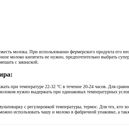
ежесть молока. При использовании фермерского продукта его нео
нное молоко кипятить не нужно, предпочтительно выбрать супер
мешать с закваской.
ира:
ь при температуре 22-32 °С в течение 20-24 часов. Для сравнени
молоком нужно выдержать при одинаковых температурных услов
льтиварку с регулировкой температуры, термос. Для тех, кто хо
ожно использовать чашу и молоко в фабричной упаковке, а так