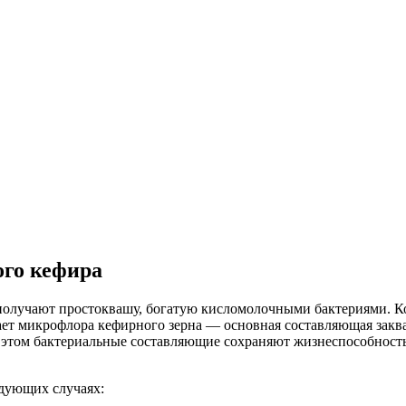
ого кефира
олучают простоквашу, богатую кисломолочными бактериями. Ко
ет микрофлора кефирного зерна — основная составляющая заква
и этом бактериальные составляющие сохраняют жизнеспособность
едующих случаях: