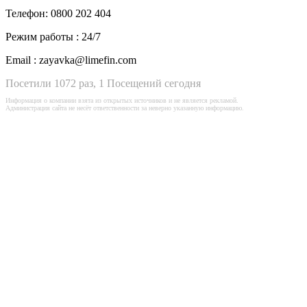
Телефон:
0800 202 404
Режим работы :
24/7
Email :
zayavka@limefin.com
Посетили 1072 раз, 1 Посещений сегодня
Информация о компании взята из открытых источников и не является рекламой.
Администрация сайта не несёт ответственности за неверно указанную информацию.