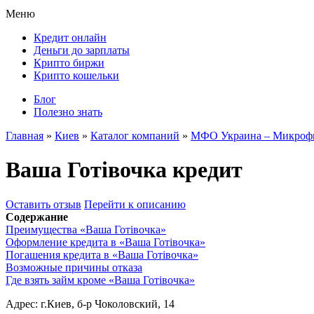
Меню
Кредит онлайн
Деньги до зарплаты
Крипто биржи
Крипто кошельки
Блог
Полезно знать
Главная
»
Киев
»
Каталог компаний
»
МФО Украина – Микрофи
Ваша Готівочка кредит
Оставить отзыв
Перейти к описанию
Содержание
Преимущества «Ваша Готівочка»
Оформление кредита в «Ваша Готівочка»
Погашения кредита в «Ваша Готівочка»
Возможные причины отказа
Где взять займ кроме «Ваша Готівочка»
Адрес:
г.Киев, б-р Чоколовский, 14