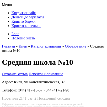
Меню
Кредит онлайн
Деньги до зарплаты
Крипто биржи
Крипто кошельки
Блог
Полезно знать
Главная
»
Киев
»
Каталог компаний
»
Образование
»
Средняя
школа №10
Средняя школа №10
Оставить отзыв
Перейти к описанию
Адрес:
Киев, ул.Константиновская, 37
Телефон:
(044) 417-15-57, (044) 417-21-90
Посетили 2141 раз, 2 Посещений сегодня
Информация о компании взята из открытых источников и не является рекламой.
Администрация сайта не несёт ответственности за неверно указанную информацию.