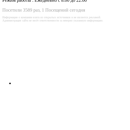
Режим работы :
Ежедневно с 8:00 до 22:00
Посетили 3589 раз, 1 Посещений сегодня
Информация о компании взята из открытых источников и не является рекламой.
Администрация сайта не несёт ответственности за неверно указанную информацию.