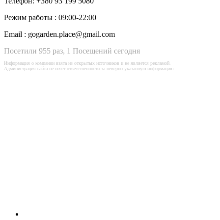
Телефон:
+380 93 199 5080
Режим работы :
09:00-22:00
Email :
gogarden.place@gmail.com
Посетили 955 раз, 1 Посещений сегодня
Информация о компании взята из открытых источников и не является рекламой.
Администрация сайта не несёт ответственности за неверно указанную информацию.