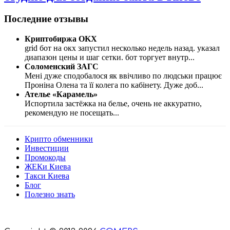
Последние отзывы
Криптобиржа OKX
grid бот на окх запустил несколько недель назад. указал
диапазон цены и шаг сетки. бот торгует внутр
...
Соломенский ЗАГС
Мені дуже сподобалося як ввічливо по людськи працює
Проніна Олена та її колега по кабінету. Дуже доб
...
Ателье «Карамель»
Испортила застёжка на белье, очень не аккуратно,
рекомендую не посещать
...
Крипто обменники
Инвестиции
Промокоды
ЖЕКи Киева
Такси Киева
Блог
Полезно знать
Мы знаем куда пойти в Киеве