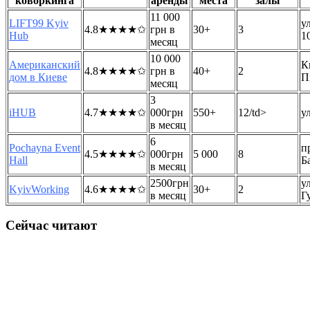
коворкинга
аренды
места
залы
11 000
LIFT99 Kyiv
у
4.8★★★★✩
грн в
30+
3
Hub
1
месяц
10 000
Американский
К
4.8★★★★✩
грн в
40+
2
дом в Киеве
П
месяц
3
iHUB
4.7★★★★✩
000грн
550+
12/td>
у
в месяц
6
Pochayna Event
п
4.5★★★★✩
000грн
5 000
8
Hall
Б
в месяц
2500грн
у
KyivWorking
4.6★★★★✩
30+
2
в месяц
Г
Сейчас читают