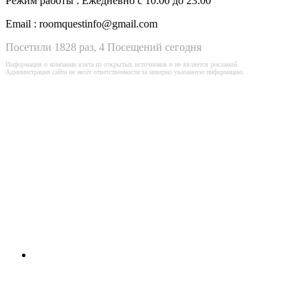
Режим работы :
Ежедневно с 10:00 до 23:00
Email :
roomquestinfo@gmail.com
Посетили 1828 раз, 4 Посещений сегодня
Информация о компании взята из открытых источников и не является рекламой.
Администрация сайта не несёт ответственности за неверно указанную информацию.