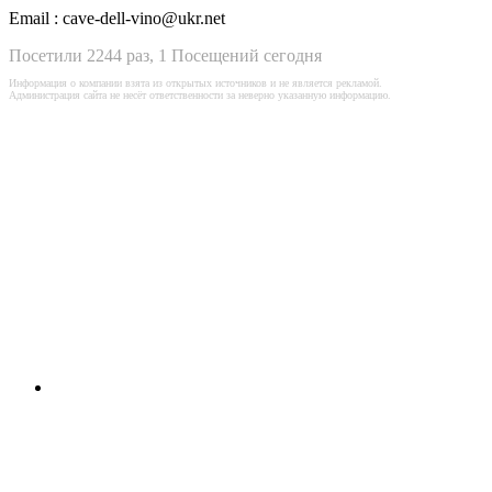
Email :
cave-dell-vino@ukr.net
Посетили 2244 раз, 1 Посещений сегодня
Информация о компании взята из открытых источников и не является рекламой.
Администрация сайта не несёт ответственности за неверно указанную информацию.