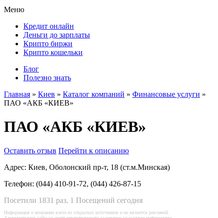
Меню
Кредит онлайн
Деньги до зарплаты
Крипто биржи
Крипто кошельки
Блог
Полезно знать
Главная
»
Киев
»
Каталог компаний
»
Финансовые услуги
»
ПАО «АКБ «КИЕВ»
ПАО «АКБ «КИЕВ»
Оставить отзыв
Перейти к описанию
Адрес:
Киев, Оболонский пр-т, 18 (ст.м.Минская)
Телефон:
(044) 410-91-72, (044) 426-87-15
Посетили 1831 раз, 1 Посещений сегодня
Информация о компании взята из открытых источников и не является рекламой.
Администрация сайта не несёт ответственности за неверно указанную информацию.