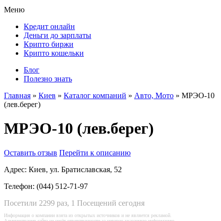
Меню
Кредит онлайн
Деньги до зарплаты
Крипто биржи
Крипто кошельки
Блог
Полезно знать
Главная
»
Киев
»
Каталог компаний
»
Авто, Мото
»
МРЭО-10
(лев.берег)
МРЭО-10 (лев.берег)
Оставить отзыв
Перейти к описанию
Адрес:
Киев, ул. Братиславская, 52
Телефон:
(044) 512-71-97
Посетили 2299 раз, 1 Посещений сегодня
Информация о компании взята из открытых источников и не является рекламой.
Администрация сайта не несёт ответственности за неверно указанную информацию.